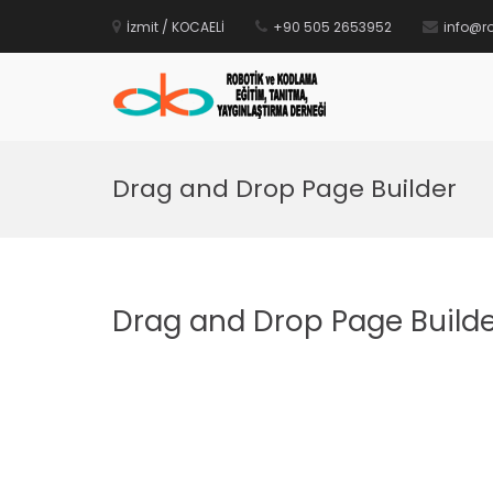
İçeriğe
geç
İzmit / KOCAELİ
+90 505 2653952
info@r
ROBKOD
Robotik ve Kodlama Eğit
Drag and Drop Page Builder
Drag and Drop Page Build