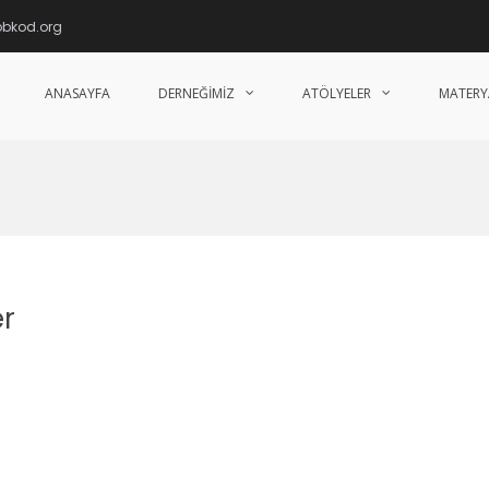
obkod.org
ANASAYFA
DERNEĞIMIZ
ATÖLYELER
MATERY
im, Tanıtma, Yaygınlaştırma Derneği
er