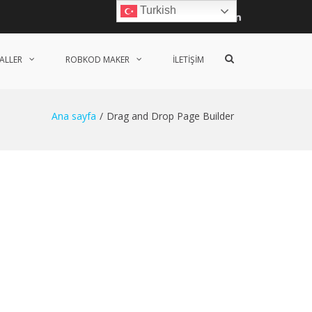
Turkish
Facebook
Twitter
Linkedin
Arama
ALLER
ROBKOD MAKER
İLETIŞIM
formunu
göster
Ana sayfa
Drag and Drop Page Builder