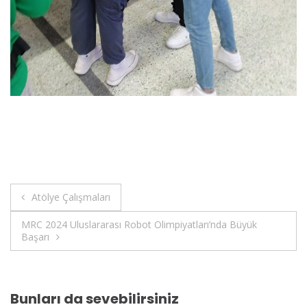
Yazı
Atölye Çalışmaları
gezinmesi
MRC 2024 Uluslararası Robot Olimpiyatları’nda Büyük
Başarı
Bunları da sevebilirsiniz