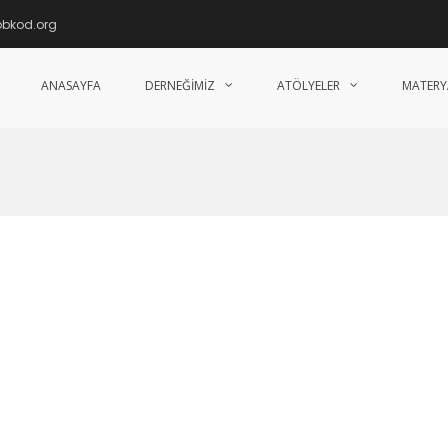
obkod.org
ANASAYFA
DERNEĞIMIZ
ATÖLYELER
MATERY
im, Tanıtma, Yaygınlaştırma Derneği