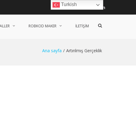
Turkish
Facebook
Twitter
Linkedin
Arama
ALLER
ROBKOD MAKER
İLETIŞIM
formunu
göster
Ana sayfa
Artırılmış Gerçeklik