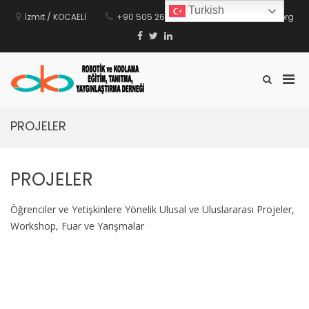
İçeriğe
Turkish
geç
İzmit / KOCAELİ
+90 505 2653952
info@robkod.org
Facebook
Twitter
Linkedin
Mobi
Arama
ROBKOD
Robotik ve Kodlama Eğitim, Tanıtma,
formunu
için
göster
Yaygınlaştırma Derneği
birin
PROJELER
men
PROJELER
Öğrenciler ve Yetişkinlere Yönelik Ulusal ve Uluslararası Projeler,
Workshop, Fuar ve Yarışmalar