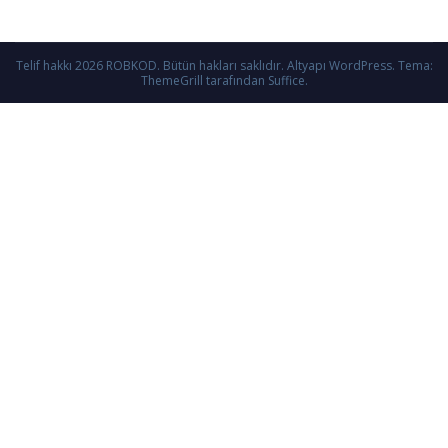
Telif hakkı 2026
ROBKOD
. Bütün hakları saklıdır. Altyapı
WordPress
. Tema:
ThemeGrill
tarafından Suffice.